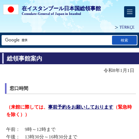
在イスタンブール日本国総領事館
Consulate-General of Japan in Istanbul
TÜRKÇE
検索
総領事館案内
令和8年1月1日
窓口時間
（来館に際しては、
事前予約をお願いしております
（緊急時
を除く））
午前： 9時～12時まで
午後： 13時30分～16時30分まで