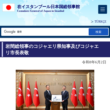
在イスタンブール日本国総領事館
Consulate-General of Japan in Istanbul
TÜRKÇE
検索
岩間総領事のコジャエリ県知事及びコジャエ
リ市長表敬
令和8年6月2日