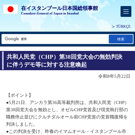
在イスタンブール日本国総領事館
Consulate-General of Japan in Istanbul
TÜRKÇE
検索
共和人民党（CHP）第38回党大会の無効判決
に伴うデモ等に対する注意喚起
令和8年5月22日
【ポイント】
●5月21日、アンカラ第36高等裁判所は、共和人民党（CHP）
第38回党大会を無効とし、オゼルCHP党首及び現党執行部の
職務停止並びにクルチダルオール前CHP党首の党首職復帰を
判決しました。
●この判決を受け、昨春のイマムオール・イスタンブール市