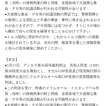
長（当時）の身柄拘束の時と同様、全国各地で大規模な集
会・デモ等の抗議活動が行われる可能性があります。
●大規模な集会・デモ等の抗議活動の周辺では、警察部隊と
の衝突による混乱など不慮の事故・事件に巻き込まれるおそ
れがありますので、デモ現場には近づかず、すぐにその場か
ら離れて自らの安全を確保することを心がけて下さい。
●トルコ国内に滞在中の方や、これからトルコ国内への渡航
を検討されている方は、当分の間、報道等を通じた情報収集
と自らの安全確保に努めてください。
【本文】
●5月21日、アンカラ第36高等裁判所は、共和人民党（CHP）
第38回党大会を無効とし、オゼルCHP党首及び現党執行部の
職務停止並びにクルチダルオール前CHP党首の党首職復帰を
判決しました。
●この判決を受け、昨春のイマムオール・イスタンブール市
長（当時）の身柄拘束の時と同様、全国各地で大規模な集
会・デモ等の抗議活動が行われる可能性があります。
●大規模な集会・デモ等の抗議活動の周辺では、警察部隊と