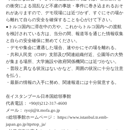
の衝突による混乱など不慮の事故・事件に巻き込まれるおそ
れがありますので、デモ現場には近づかず、すぐにその場か
ら離れて自らの安全を確保することを心がけて下さい。
●トルコ国内に滞在中の方や、これからトルコ国内への渡航
を検討されている方は、当分の間、報道等を通じた情報収集
と自らの安全確保に努めてください。
・デモや集会に遭遇した場合、速やかにその場を離れる。
・共和人民党（CHP）支部及び関連組織付近、公園等の大勢
が集まる場所、大学施設や政府関係機関には近づかない。
・普段と異なる状況はないかなど、周囲の状況に十分な注意
を払う。
・最新の情報の入手に努め、関連報道には十分留意する。
在イスタンブール日本国総領事館
代表電話： +90(0)212-317-4600
メール： ryoji@it.mofa.go.jp
○総領事館ホームページ： https://www.istanbul.tr.emb-
japan.go.jp/itprtop_ja/