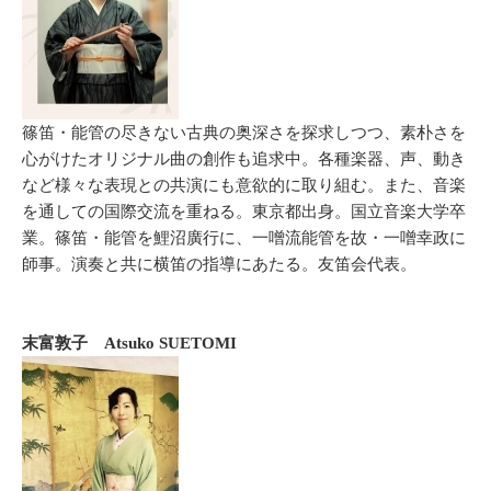
篠笛・能管の尽きない古典の奥深さを探求しつつ、素朴さを
心がけたオリジナル曲の創作も追求中。各種楽器、声、動き
など様々な表現との共演にも意欲的に取り組む。また、音楽
を通しての国際交流を重ねる。東京都出身。国立音楽大学卒
業。篠笛・能管を鯉沼廣行に、一噌流能管を故・一噌幸政に
師事。演奏と共に横笛の指導にあたる。友笛会代表。
末富敦子 Atsuko SUETOMI