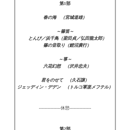
第1部
春の海 （宮城道雄）
～篠笛～
とんび／浜千鳥（梁田貞／弘田龍太郎）
篠の音取り（鯉沼廣行）
～箏～
六花幻想 （沢井忠夫）
君をのせて （久石譲）
ジェッディン・デデン （トルコ軍楽メフテル）
---------------
休憩---------------
第2部