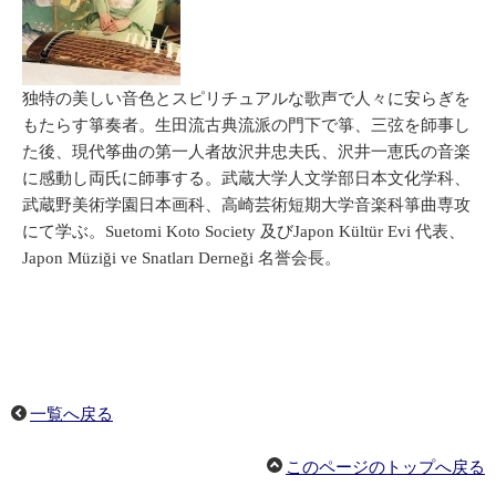
独特の美しい音色とスピリチュアルな歌声で人々に安らぎを
もたらす箏奏者。生田流古典流派の門下で箏、三弦を師事し
た後、現代筝曲の第一人者故沢井忠夫氏、沢井一恵氏の音楽
に感動し両氏に師事する。武蔵大学人文学部日本文化学科、
武蔵野美術学園日本画科、高崎芸術短期大学音楽科箏曲専攻
にて学ぶ。Suetomi Koto Society 及びJapon Kültür Evi 代表、
Japon Müziği ve Snatları Derneği 名誉会長。
一覧へ戻る
このページのトップへ戻る