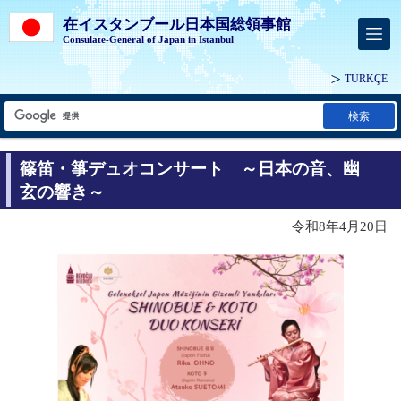
在イスタンブール日本国総領事館
Consulate-General of Japan in Istanbul
TÜRKÇE
検索
篠笛・箏デュオコンサート ～日本の音、幽
玄の響き～
令和8年4月20日