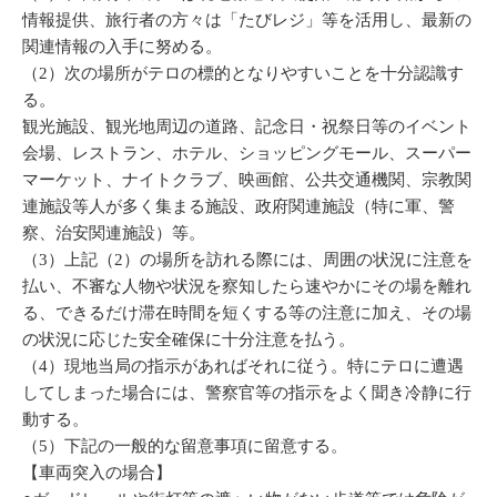
情報提供、旅行者の方々は「たびレジ」等を活用し、最新の
関連情報の入手に努める。
（2）次の場所がテロの標的となりやすいことを十分認識す
る。
観光施設、観光地周辺の道路、記念日・祝祭日等のイベント
会場、レストラン、ホテル、ショッピングモール、スーパー
マーケット、ナイトクラブ、映画館、公共交通機関、宗教関
連施設等人が多く集まる施設、政府関連施設（特に軍、警
察、治安関連施設）等。
（3）上記（2）の場所を訪れる際には、周囲の状況に注意を
払い、不審な人物や状況を察知したら速やかにその場を離れ
る、できるだけ滞在時間を短くする等の注意に加え、その場
の状況に応じた安全確保に十分注意を払う。
（4）現地当局の指示があればそれに従う。特にテロに遭遇
してしまった場合には、警察官等の指示をよく聞き冷静に行
動する。
（5）下記の一般的な留意事項に留意する。
【車両突入の場合】