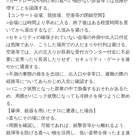
○ガードレールや街灯等の遮へい物がない歩道等では危険が
増すことを認識する。
【コンサート会場、競技場、空港等の閉鎖空間】
○会場には時間より早めに入る、終了後はある程度時間を置
いてから退出するなど、人混みを避ける。
○セキュリティの確保されていない会場の外側や出入口付近
は危険であり、こうした場所での人だまりや行列は避ける。
空港等では、人の立入りが容易な受付カウンター付近に不必
要に近寄ったり長居したりせず、セキュリティ・ゲートを速
やかに通過する。
○不測の事態の発生を念頭に、出入口や非常口、避難の際の
経路等についてあらかじめ入念に確認する。
○パニック状態となった群衆の中で負傷するおそれがあるた
め、周囲がパニック状態になっても冷静さを保つように努め
る。
【爆弾、銃器を用いたテロに遭遇した場合】
○直ちにその場に伏せる。
○周囲を確認し、可能であれば、銃撃音等から離れるよう、
銃弾等を防げる遮へい物を活用し、低い姿勢を保ったまま速