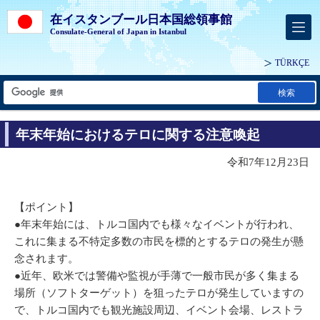
在イスタンブール日本国総領事館
Consulate-General of Japan in Istanbul
TÜRKÇE
検索
年末年始におけるテロに関する注意喚起
令和7年12月23日
【ポイント】
●年末年始には、トルコ国内でも様々なイベントが行われ、
これに集まる不特定多数の市民を標的とするテロの発生が懸
念されます。
●近年、欧米では警備や監視が手薄で一般市民が多く集まる
場所（ソフトターゲット）を狙ったテロが発生していますの
で、トルコ国内でも観光施設周辺、イベント会場、レストラ