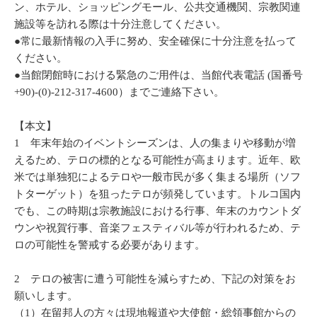
ン、ホテル、ショッピングモール、公共交通機関、宗教関連
施設等を訪れる際は十分注意してください。
●常に最新情報の入手に努め、安全確保に十分注意を払って
ください。
●当館閉館時における緊急のご用件は、当館代表電話 (国番号
+90)-(0)-212-317-4600）までご連絡下さい。
【本文】
1 年末年始のイベントシーズンは、人の集まりや移動が増
えるため、テロの標的となる可能性が高まります。近年、欧
米では単独犯によるテロや一般市民が多く集まる場所（ソフ
トターゲット）を狙ったテロが頻発しています。トルコ国内
でも、この時期は宗教施設における行事、年末のカウントダ
ウンや祝賀行事、音楽フェスティバル等が行われるため、テ
ロの可能性を警戒する必要があります。
2 テロの被害に遭う可能性を減らすため、下記の対策をお
願いします。
（1）在留邦人の方々は現地報道や大使館・総領事館からの