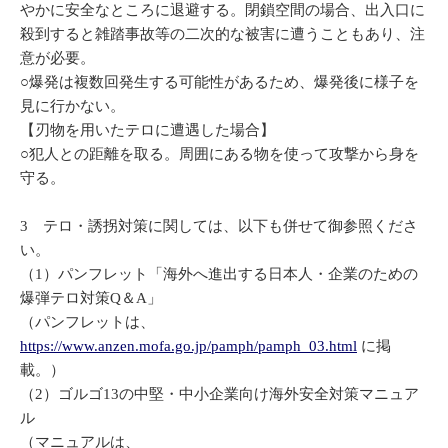
やかに安全なところに退避する。閉鎖空間の場合、出入口に
殺到すると雑踏事故等の二次的な被害に遭うこともあり、注
意が必要。
○爆発は複数回発生する可能性があるため、爆発後に様子を
見に行かない。
【刃物を用いたテロに遭遇した場合】
○犯人との距離を取る。周囲にある物を使って攻撃から身を
守る。
3 テロ・誘拐対策に関しては、以下も併せて御参照くださ
い。
（1）パンフレット「海外へ進出する日本人・企業のための
爆弾テロ対策Q＆A」
（パンフレットは、
https://www.anzen.mofa.go.jp/pamph/pamph_03.html
に掲
載。）
（2）ゴルゴ13の中堅・中小企業向け海外安全対策マニュア
ル
（マニュアルは、